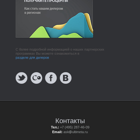
С более подробной информацией о наших партнерских
программах Вы можете ознакомиться в
разделе для дилеров
Контакты
Тел.:
+7 (495) 287-46-09
Email:
ask
ultimeta.ru