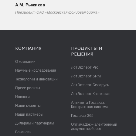
А.М. Рыжиков
Президент ОАО «Московская фондовая биржа»
КОМПАНИЯ
ПРОДУКТЫ И
РЕШЕНИЯ
О компании
ЛотЭксперт Pro
Научные исследования
ЛотЭксперт SRM
Технологии и инновации
ЛотЭксперт Беларусь
Пресс-релизы
ЛотЭксперт Казахстан
Новости
Алтимета Госзаказ:
Наши клиенты
Контрактная система
Наши партнеры
Госзаказ 365
Дилерам и партнёрам
ОптимаДок – электронный
документооборот
Вакансии