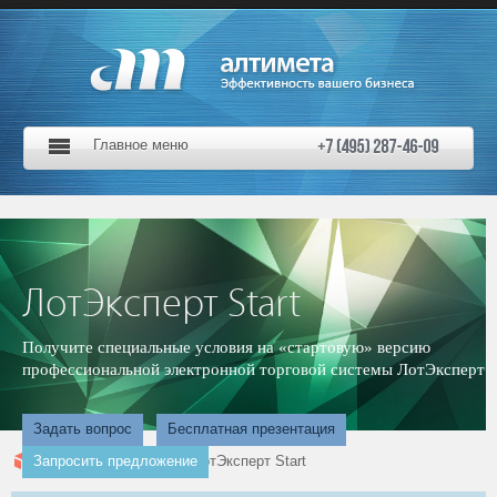
Главное меню
ЛотЭксперт Start
Получите специальные условия на «стартовую» версию
профессиональной электронной торговой системы ЛотЭксперт
Задать вопрос
Бесплатная презентация
Запросить предложение
Главная страница
ЛотЭксперт Start