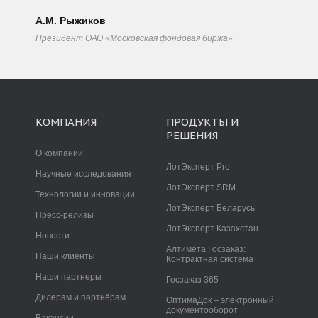
А.М. Рыжиков
Президент ОАО «Московская фондовая биржа»
КОМПАНИЯ
ПРОДУКТЫ И
РЕШЕНИЯ
О компании
ЛотЭксперт Pro
Научные исследования
ЛотЭксперт SRM
Технологии и инновации
ЛотЭксперт Беларусь
Пресс-релизы
ЛотЭксперт Казахстан
Новости
Алтимета Госзаказ:
Наши клиенты
Контрактная система
Наши партнеры
Госзаказ 365
Дилерам и партнёрам
ОптимаДок – электронный
документооборот