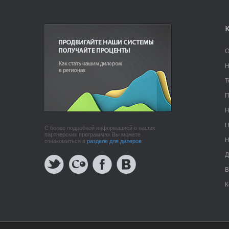
О
Н
Т
П
Н
Н
С более подробной информацией о наших
партнерских программах Вы можете
Н
ознакомиться в
разделе для дилеров
Д
В
К