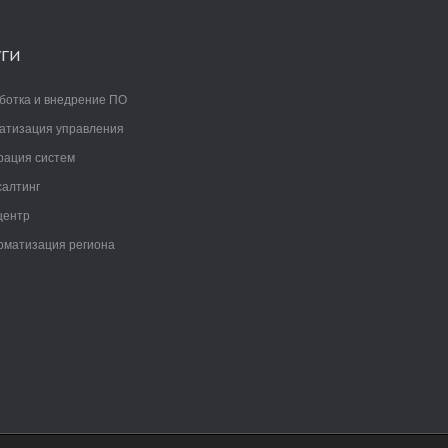
УГИ
ботка и внедрение ПО
атизация управления
рация систем
салтинг
центр
матизация региона