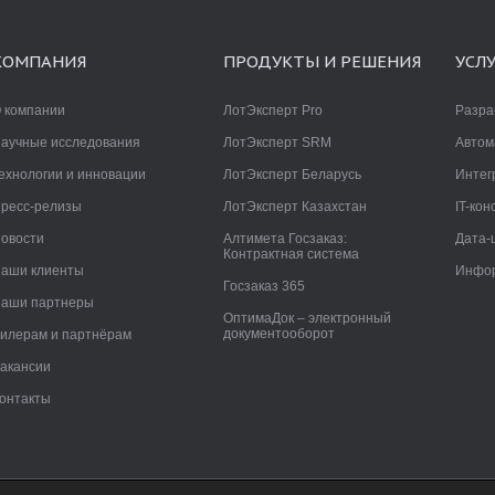
КОМПАНИЯ
ПРОДУКТЫ И РЕШЕНИЯ
УСЛ
 компании
ЛотЭксперт Pro
Разра
аучные исследования
ЛотЭксперт SRM
Автом
ехнологии и инновации
ЛотЭксперт Беларусь
Интег
ресс-релизы
ЛотЭксперт Казахстан
IT-кон
овости
Алтимета Госзаказ:
Дата-
Контрактная система
аши клиенты
Инфор
Госзаказ 365
аши партнеры
ОптимаДок – электронный
документооборот
илерам и партнёрам
акансии
онтакты