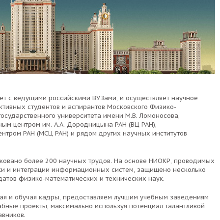
ет с ведущими российскими ВУЗами, и осуществляет научное
ктивных студентов и аспирантов Московского Физико-
 государственного университета имени М.В. Ломоносова,
ым центром им. А.А. Дородницына РАН (ВЦ РАН),
тром РАН (МСЦ РАН) и рядом других научных институтов
овано более 200 научных трудов. На основе НИОКР, проводимых
ки и интеграции информационных систем, защищено несколько
датов физико-математических и технических наук.
ая и обучая кадры, предоставляем лучшим учебным заведениям
абные проекты, максимально используя потенциал талантливой
вников.