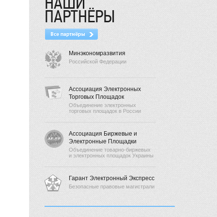
НАШИ
ПАРТНЁРЫ
Минэкономразвития
Российской Федерации
Ассоциация Электронных
Торговых Площадок
Объединение электронных
торговых площадок в России
Ассоциация Биржевые и
Электронные Площадки
Объединение товарно-биржевых
и электронных площадок Украины
Гарант Электронный Экспресс
Безопасные правовые магистрали