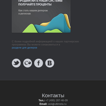
С более подробной информацией о наших партнерских
программах Вы можете ознакомиться в
разделе для дилеров
Контакты
Тел.:
+7 (495) 287-46-09
Email:
ask
ultimeta.ru