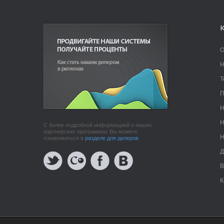
О
Н
Т
П
Н
Н
С более подробной информацией о наших
партнерских программах Вы можете
Н
ознакомиться в
разделе для дилеров
Д
В
К