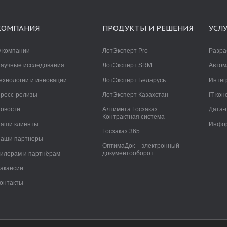
КОМПАНИЯ
ПРОДУКТЫ И РЕШЕНИЯ
УСЛ
 компании
ЛотЭксперт Pro
Разра
аучные исследования
ЛотЭксперт SRM
Автом
ехнологии и инновации
ЛотЭксперт Беларусь
Интег
ресс-релизы
ЛотЭксперт Казахстан
IT-кон
овости
Алтимета Госзаказ:
Дата-
Контрактная система
аши клиенты
Инфор
Госзаказ 365
аши партнеры
ОптимаДок – электронный
документооборот
илерам и партнёрам
акансии
онтакты