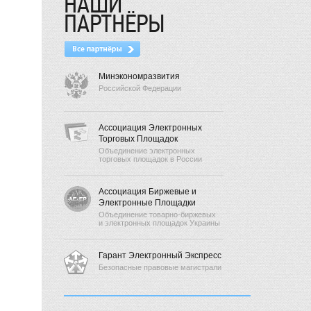
НАШИ
ПАРТНЁРЫ
Минэкономразвития
Российской Федерации
Ассоциация Электронных
Торговых Площадок
Объединение электронных
торговых площадок в России
Ассоциация Биржевые и
Электронные Площадки
Объединение товарно-биржевых
и электронных площадок Украины
Гарант Электронный Экспресс
Безопасные правовые магистрали