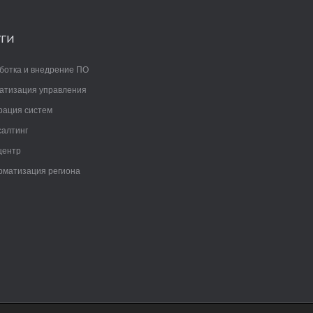
УГИ
ботка и внедрение ПО
атизация управления
рация систем
салтинг
центр
матизация региона